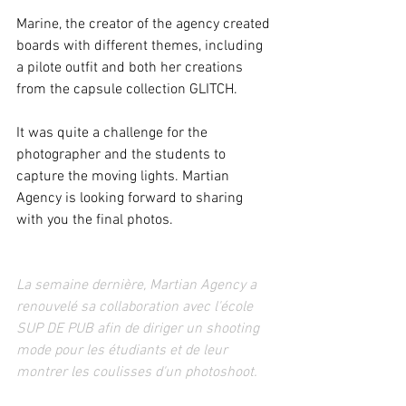
Marine, the creator of the agency created 
boards with different themes, including 
a pilote outfit and both her creations 
from the capsule collection GLITCH.
It was quite a challenge for the 
photographer and the students to 
capture the moving lights. Martian 
Agency is looking forward to sharing 
with you the final photos.
La semaine dernière, Martian Agency a 
renouvelé sa collaboration avec l'école 
SUP DE PUB afin de diriger un shooting 
mode pour les étudiants et de leur 
montrer les coulisses d'un photoshoot.