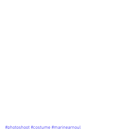
#photoshoot
#costume
#marinearnoul