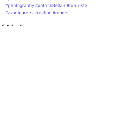
#photography
#patrickBellair
#futuriste
#avantgarde
#création
#mode
See All
Recent Posts